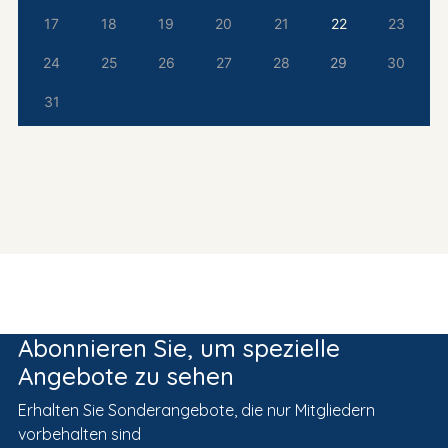
17
18
19
20
21
22
23
24
25
26
27
28
29
30
31
Abonnieren Sie, um spezielle
Angebote zu sehen
Erhalten Sie Sonderangebote, die nur Mitgliedern
vorbehalten sind