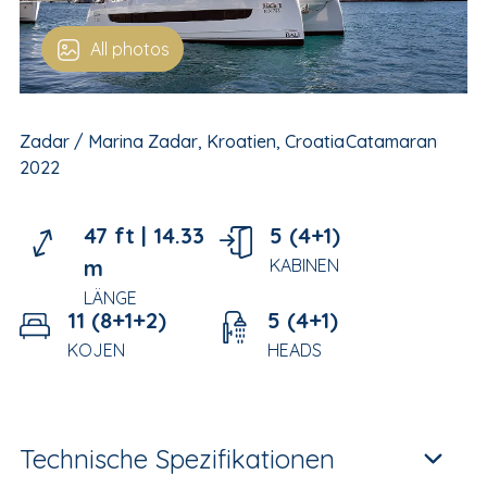
All photos
Zadar / Marina Zadar, Kroatien, Croatia
Catamaran
2022
47 ft |
14.33
5 (4+1)
m
KABINEN
LÄNGE
11 (8+1+2)
5 (4+1)
KOJEN
HEADS
Technische Spezifikationen