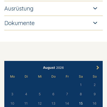
Ausrüstung
Dokumente
August
2026
Mo
Di
Mi
Do
Fr
Sa
So
1
2
3
4
5
6
7
8
9
10
11
12
13
14
15
16