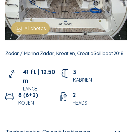
All photos
Zadar / Marina Zadar, Kroatien, Croatia
Sail boat
2018
41 ft |
12.50
3
m
KABINEN
LÄNGE
8 (6+2)
2
KOJEN
HEADS