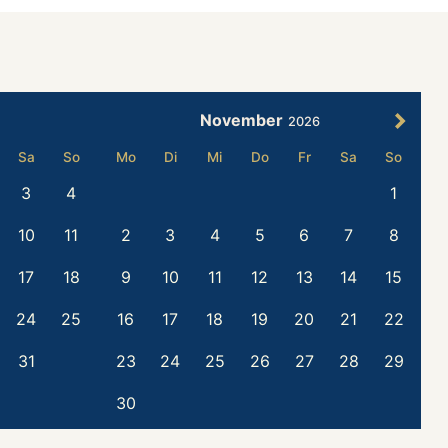
November
2026
Sa
So
Mo
Di
Mi
Do
Fr
Sa
So
3
4
1
10
11
2
3
4
5
6
7
8
17
18
9
10
11
12
13
14
15
24
25
16
17
18
19
20
21
22
31
23
24
25
26
27
28
29
30