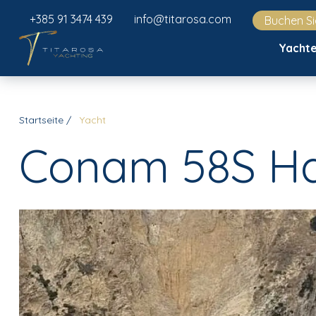
+385 91 3474 439
info@titarosa.com
Buchen Si
Yacht
Startseite
Yacht
Conam 58S Ha