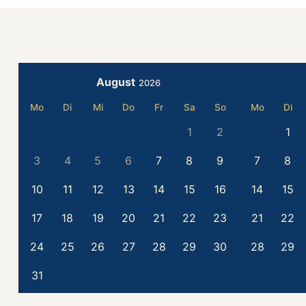
August
2026
Mo
Di
Mi
Do
Fr
Sa
So
Mo
Di
1
2
1
3
4
5
6
7
8
9
7
8
10
11
12
13
14
15
16
14
15
17
18
19
20
21
22
23
21
22
24
25
26
27
28
29
30
28
29
31