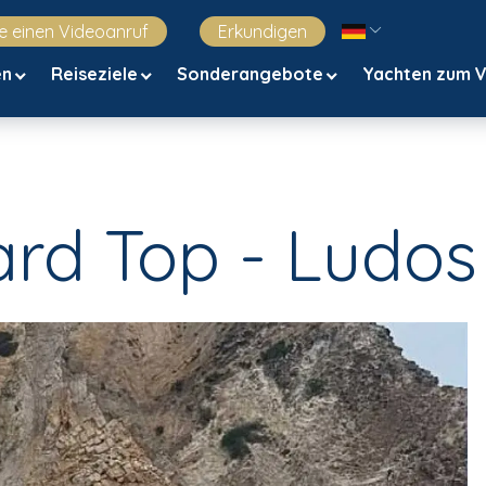
e einen Videoanruf
Erkundigen
en
Reiseziele
Sonderangebote
Yachten zum 
rd Top - Ludos