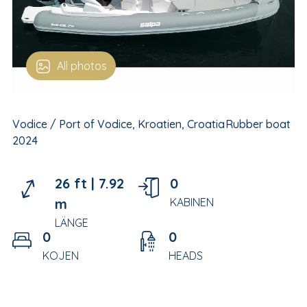
All photos
Vodice / Port of Vodice, Kroatien, Croatia
Rubber boat
2024
26 ft |
7.92
0
m
KABINEN
LÄNGE
0
0
KOJEN
HEADS