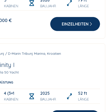
5
2026
79 ft
KABINEN
BAUJAHR
LÄNGE
.000 €
EINZELHEITEN
unj / D-Marin Tribunj Marina, Kroatien
inity I
la 50 Yacht
RÜSTUNG
4 (3+1)
2025
52 ft
KABINEN
BAUJAHR
LÄNGE