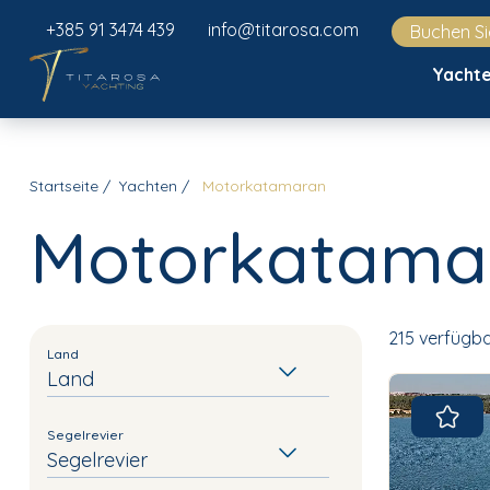
+385 91 3474 439
info@titarosa.com
Buchen Si
Yacht
Startseite
Yachten
Motorkatamaran
Motorkatama
215 verfügb
Land
Land
Segelrevier
Segelrevier