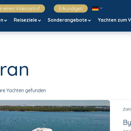
e einen Videoanruf
Erkundigen
en
Reiseziele
Sonderangebote
Yachten zum 
ran
are Yachten gefunden
Zato
By