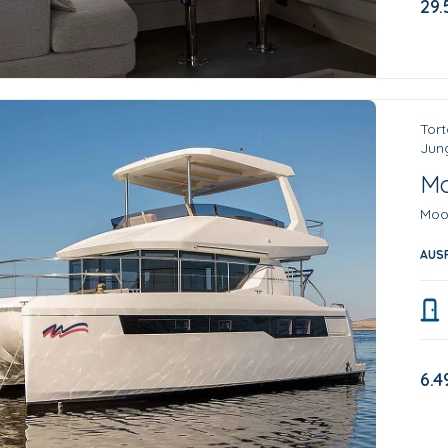
29.
Tort
Jung
Mo
Moo
AUS
6.4