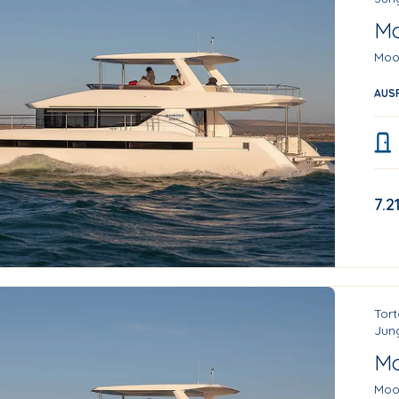
Mo
Moo
AUS
7.2
Tort
Jung
Mo
Moo