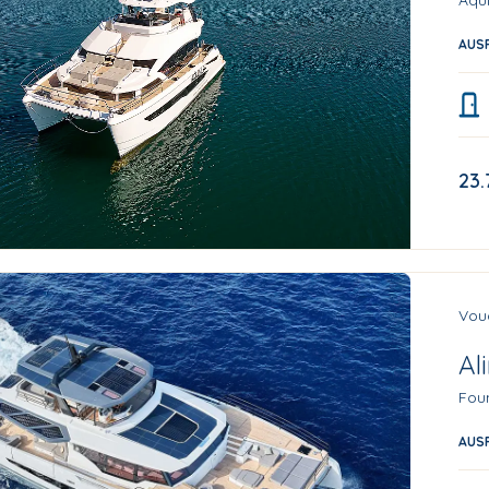
Aqui
AUS
23.
Voug
Al
Fou
AUS