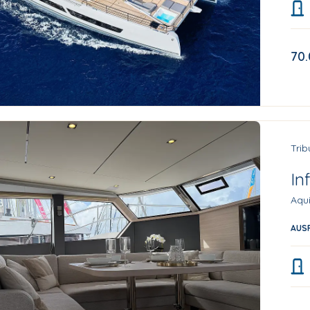
70
Trib
Inf
Aqui
AUS