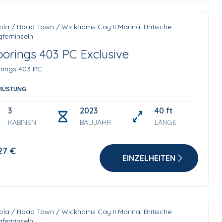
ola / Road Town / Wickhams Cay II Marina, Britische
ferninseln
orings 403 PC Exclusive
rings 403 PC
RÜSTUNG
3
2023
40 ft
KABINEN
BAUJAHR
LÄNGE
27 €
EINZELHEITEN
ola / Road Town / Wickhams Cay II Marina, Britische
ferninseln