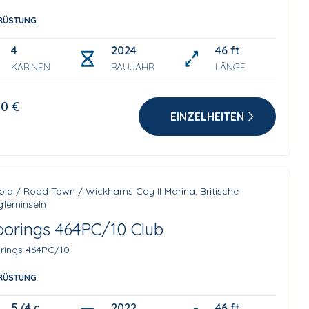
RÜSTUNG
4
2024
46 ft
KABINEN
BAUJAHR
LÄNGE
10 €
EINZELHEITEN
ola / Road Town / Wickhams Cay II Marina, Britische
ferninseln
orings 464PC/10 Club
rings 464PC/10
RÜSTUNG
5 (4 double)
2022
46 ft