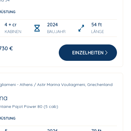
la 54
RÜSTUNG
4 + crew
2024
54 ft
KABINEN
BAUJAHR
LÄNGE
730 €
EINZELHEITEN
liameni - Athens / Astir Marina Vouliagmeni, Griechenland
ina
ntaine Pajot Power 80 (5 cab)
RÜSTUNG