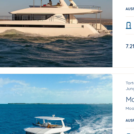
AUS
7.2
Tort
Jung
Mo
Moo
AUS