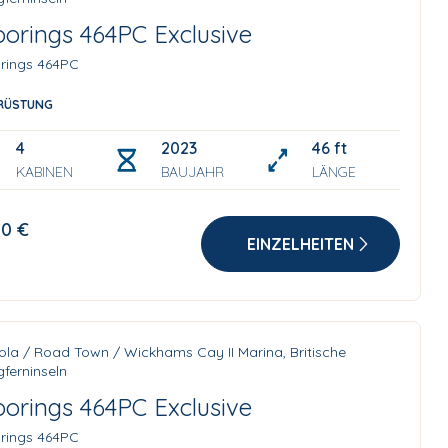
orings 464PC Exclusive
rings 464PC
RÜSTUNG
4
2023
46 ft
KABINEN
BAUJAHR
LÄNGE
10 €
EINZELHEITEN
ola / Road Town / Wickhams Cay II Marina, Britische
ferninseln
orings 464PC Exclusive
rings 464PC