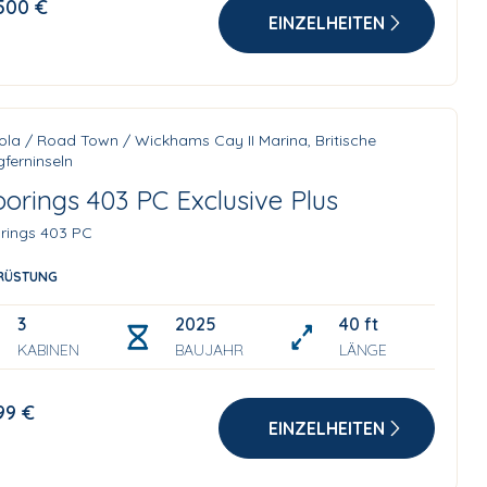
500 €
EINZELHEITEN
ola / Road Town / Wickhams Cay II Marina, Britische
ferninseln
orings 403 PC Exclusive Plus
rings 403 PC
RÜSTUNG
3
2025
40 ft
KABINEN
BAUJAHR
LÄNGE
99 €
EINZELHEITEN