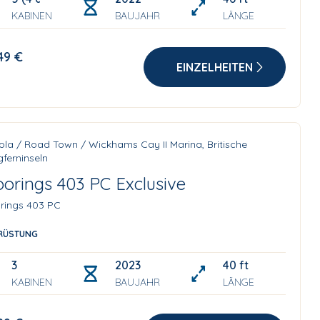
KABINEN
BAUJAHR
LÄNGE
49 €
EINZELHEITEN
ola / Road Town / Wickhams Cay II Marina, Britische
ferninseln
orings 403 PC Exclusive
rings 403 PC
RÜSTUNG
3
2023
40 ft
KABINEN
BAUJAHR
LÄNGE