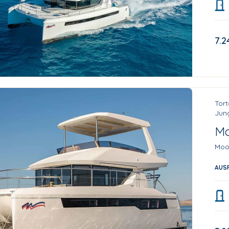
7.2
Tort
Jung
Mo
Moo
AUS