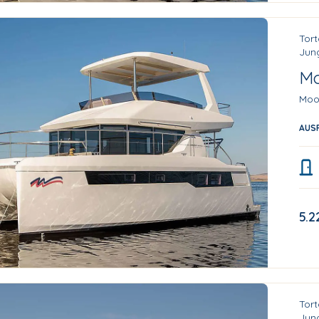
Tort
Jung
Mo
Moo
AUS
5.2
Tort
Jung