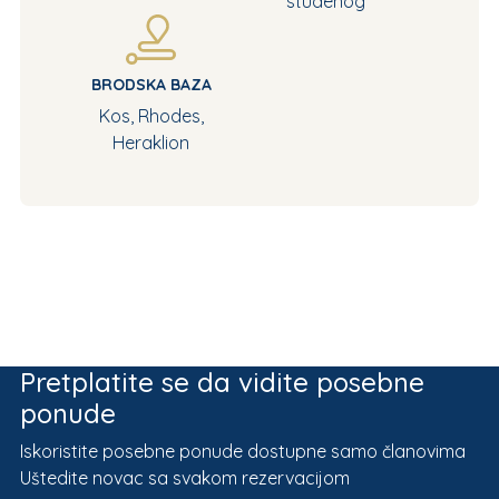
studenog
BRODSKA BAZA
Kos, Rhodes,
Heraklion
Pretplatite se da vidite posebne
ponude
Iskoristite posebne ponude dostupne samo članovima
Uštedite novac sa svakom rezervacijom