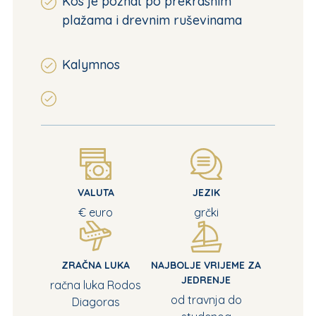
Kos je poznat po prekrasnim
plažama i drevnim ruševinama
Kalymnos
VALUTA
JEZIK
€ euro
grčki
ZRAČNA LUKA
NAJBOLJE VRIJEME ZA
JEDRENJE
račna luka Rodos
od travnja do
Diagoras