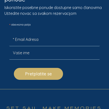
Iskoristite posebne ponude dostupne samo članovima
Uštedite novac sa svakom rezervacijom
*
obavezna polja
Pretplatite se