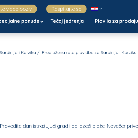
jte video poziv
Raspitajte se
pecijalne ponude
Tečaj jedrenja
Plovila za prodaj
Sardinija i Korzika
Predložena ruta plovidbe za Sardiniju i Korziku
rovedite dan istražujući grad i obilazeći plaže. Navečer prive