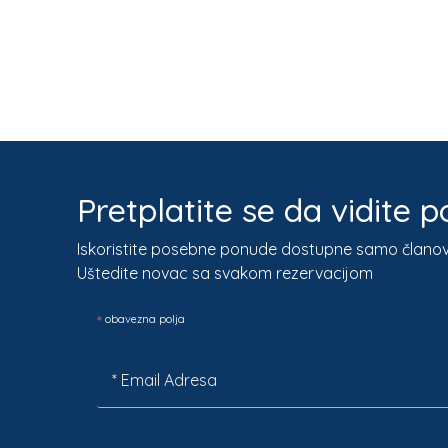
Pretplatite se da vidite
Iskoristite posebne ponude dostupne samo člano
Uštedite novac sa svakom rezervacijom
*
obavezna polja