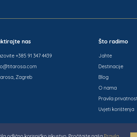
ktirajte nas
Što radimo
zovite +385 91 347 4439
Jahte
fo@titarosa.com
Destinacije
tarosa, Zagreb
Blog
O nama
Pravila privatnost
Uvjeti korištenja
ila odlično korisničko iskustvo. Pročitajte naša
Pravila