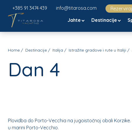
+385 91 3474 439
info@titarosa.com
Rezervira
Jahte
Destinacije
S
Home
Destinacije
Italija
Istražite gradove i rute u Italiji
Dan 4
Plovidba do Porto-Vecchia na jugoistočnoj obali Korzike. P
u marini Porto-Vecchio.