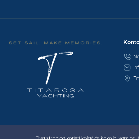
Konta
Na
in
Ti
Ova stranica koristi kolačiće kako bi vam pruž