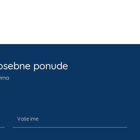
 posebne ponude
vima