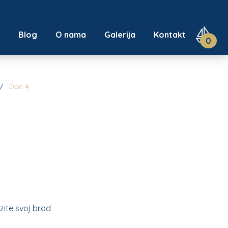
u
Blog
O nama
Galerija
Kontakt
0
Dan 4
zite svoj brod