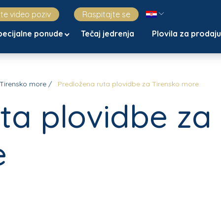
jte video poziv
Raspitajte se
pecijalne ponude
Tečaj jedrenja
Plovila za prodaj
Tirensko more
Predložena ruta plovidbe za Tirensko more
ta plovidbe za
e