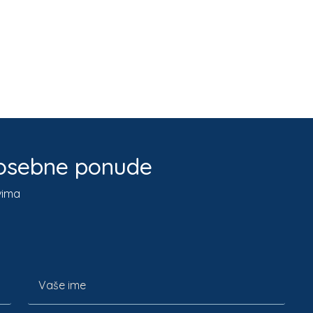
 posebne ponude
vima