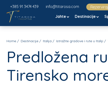
+385 91 3474 439
info@titarosa.com
Rezervira
Jahte
Destinacije
S
Home
Destinacije
Italija
Istražite gradove i rute u Italiji
Predložena ru
Tirensko mor