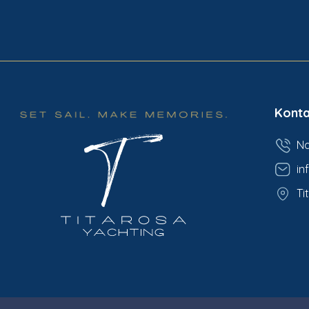
Konta
Na
in
Ti