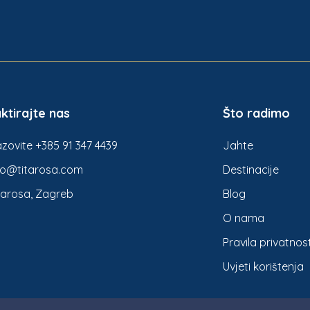
ktirajte nas
Što radimo
zovite +385 91 347 4439
Jahte
fo@titarosa.com
Destinacije
tarosa, Zagreb
Blog
O nama
Pravila privatnost
Uvjeti korištenja