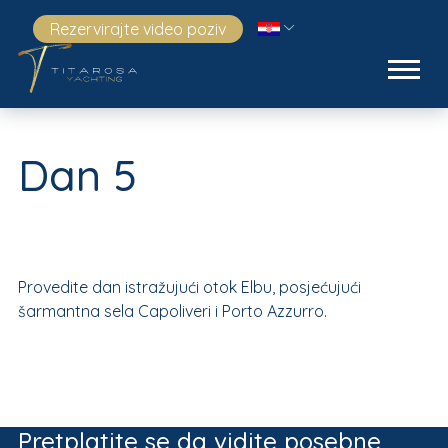
Rezervirajte video poziv
Dan 5
Provedite dan istražujući otok Elbu, posjećujući
šarmantna sela Capoliveri i Porto Azzurro.
Pretplatite se da vidite posebne