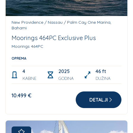
New Providence / Nassau / Palm Cay One Marina,
Bahami
Moorings 464PC Exclusive Plus
Moorings 464PC
OPREMA
4
2025
46 ft
KABINE
GODINA
DUŽINA
10.499 €
DETALJI