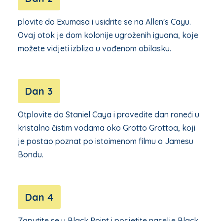
plovite do Exumasa i usidrite se na Allen's Cayu.
Ovaj otok je dom kolonije ugroženih iguana, koje
možete vidjeti izbliza u vođenom obilasku.
Dan 3
Otplovite do Staniel Caya i provedite dan roneći u
kristalno čistim vodama oko Grotto Grottoa, koji
je postao poznat po istoimenom filmu o Jamesu
Bondu.
Dan 4
Zaputite se u Black Point i posjetite naselje Black