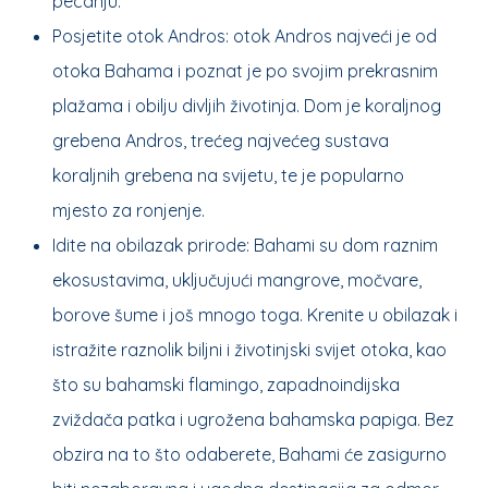
pecanju.
Posjetite otok Andros: otok Andros najveći je od
otoka Bahama i poznat je po svojim prekrasnim
plažama i obilju divljih životinja. Dom je koraljnog
grebena Andros, trećeg najvećeg sustava
koraljnih grebena na svijetu, te je popularno
mjesto za ronjenje.
Idite na obilazak prirode: Bahami su dom raznim
ekosustavima, uključujući mangrove, močvare,
borove šume i još mnogo toga. Krenite u obilazak i
istražite raznolik biljni i životinjski svijet otoka, kao
što su bahamski flamingo, zapadnoindijska
zviždača patka i ugrožena bahamska papiga. Bez
obzira na to što odaberete, Bahami će zasigurno