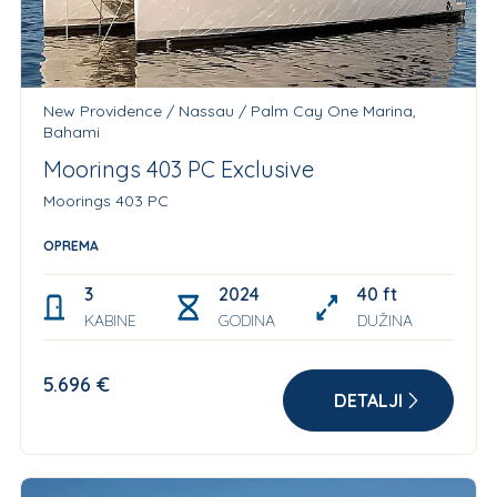
New Providence / Nassau / Palm Cay One Marina,
Bahami
Moorings 403 PC Exclusive
Moorings 403 PC
OPREMA
3
2024
40 ft
KABINE
GODINA
DUŽINA
5.696 €
DETALJI