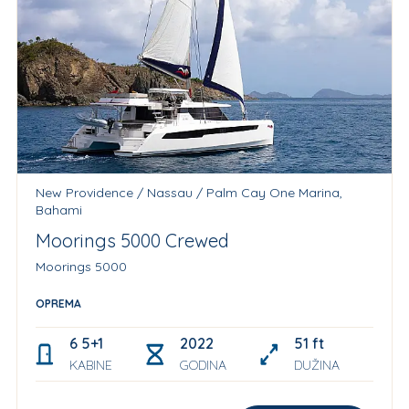
New Providence / Nassau / Palm Cay One Marina,
Bahami
Moorings 5000 Crewed
Moorings 5000
OPREMA
6 5+1 skipper
2022
51 ft
KABINE
GODINA
DUŽINA