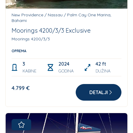
New Providence / Nassau / Palm Cay One Marina,
Bahami
Moorings 4200/3/3 Exclusive
Moorings 4200/3/3
OPREMA
3
2024
42 ft
KABINE
GODINA
DUŽINA
4.799 €
DETALJI