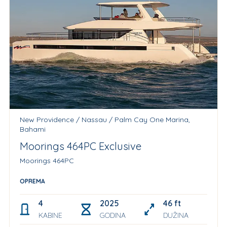
New Providence / Nassau / Palm Cay One Marina,
Bahami
Moorings 464PC Exclusive
Moorings 464PC
OPREMA
4
2025
46 ft
KABINE
GODINA
DUŽINA