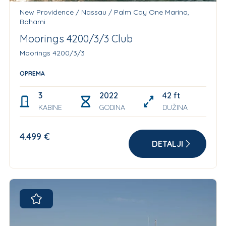
New Providence / Nassau / Palm Cay One Marina,
Bahami
Moorings 4200/3/3 Club
Moorings 4200/3/3
OPREMA
3
2022
42 ft
KABINE
GODINA
DUŽINA
4.499 €
DETALJI