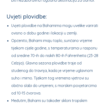
biti nezaboravna i ugodna destinacija za odmor.
Uvjeti plovidbe:
Uvjeti plovidbe na Bahamima mogu uvelike varirati
ovisno o dobu godine i lokaciji u zemlji.
Općenito, Bahami imaju toplo, sunčano vrijeme
tijekom cijele godine, s temperaturama u rasponu
od sredine 70-ih do niskih 80-ih Fahrenheita (23-28
Celzija). Glavna sezona plovidbe traje od
studenog do travnja, kada je vrijeme uglavnom
suho i mirno. Tijekom tog vremena vjetrovi su
obično slabi do umjereni, s morskim povjetarcima
od 10-15 čvorova.
Međutim, Bahami su također skloni tropskim