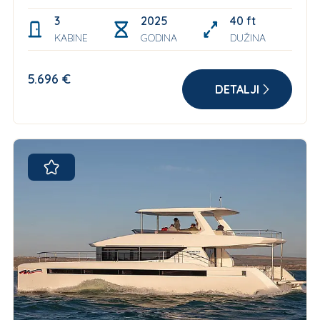
3
2025
40 ft
KABINE
GODINA
DUŽINA
5.696 €
DETALJI