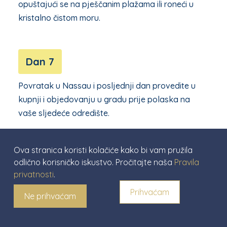
opuštajući se na pješčanim plažama ili roneći u
kristalno čistom moru.
Dan 7
Povratak u Nassau i posljednji dan provedite u
kupnji i objedovanju u gradu prije polaska na
vaše sljedeće odredište.
Ovo je samo jedan mogući itinerer za jedrenje na
Bahamima, a postoji mnogo drugih otoka i
Ova stranica koristi kolačiće kako bi vam pružila
aktivnosti koje možete izabrati. Ljepota jedrenja
odlično korisničko iskustvo. Pročitajte naša
Pravila
privatnosti
.
je u tome što možete prilagoditi svoje putovanje
vlastitim interesima i preferencijama.
Prihvaćam
Ne prihvaćam