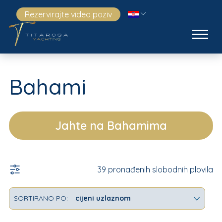
Rezervirajte video poziv
Bahami
Jahte na Bahamima
39 pronađenih slobodnih plovila
SORTIRANO PO:
e