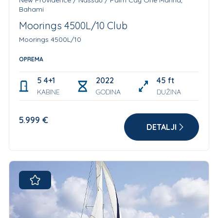
Bahami
Moorings 4500L/10 Club
Moorings 4500L/10
OPREMA
5 4+1 skipper
2022
45 ft
KABINE
GODINA
DUŽINA
5.999 €
DETALJI