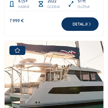
6 (5+1 skipper)
2022
51 ft
KABINE
GODINA
DUŽINA
7.999 €
DETALJI