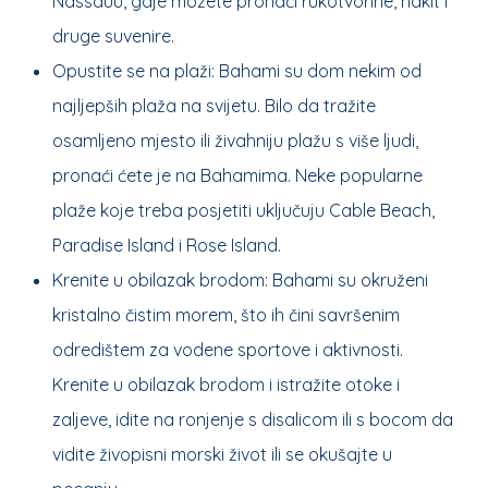
Nassauu, gdje možete pronaći rukotvorine, nakit i
druge suvenire.
Opustite se na plaži: Bahami su dom nekim od
najljepših plaža na svijetu. Bilo da tražite
osamljeno mjesto ili živahniju plažu s više ljudi,
pronaći ćete je na Bahamima. Neke popularne
plaže koje treba posjetiti uključuju Cable Beach,
Paradise Island i Rose Island.
Krenite u obilazak brodom: Bahami su okruženi
kristalno čistim morem, što ih čini savršenim
odredištem za vodene sportove i aktivnosti.
Krenite u obilazak brodom i istražite otoke i
zaljeve, idite na ronjenje s disalicom ili s bocom da
vidite živopisni morski život ili se okušajte u