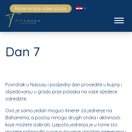
Rezervirajte video poziv
Dan 7
Povratak u Nassau i posljednji dan provedite u kupnji i
objedovanju u gradu prije polaska na vaše sljedeće
odredište.
Ovo je samo jedan mogući itinerer za jedrenje na
Bahamima, a postoji mnogo drugih otoka i aktivnosti
koje možete izabrati. Ljepota jedrenja je u tome što
možete prilagoditi svoje putovanje vlastitim interesima i