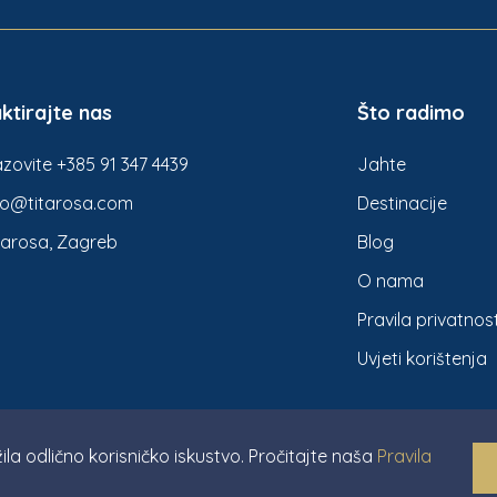
ktirajte nas
Što radimo
zovite +385 91 347 4439
Jahte
fo@titarosa.com
Destinacije
tarosa, Zagreb
Blog
O nama
Pravila privatnost
Uvjeti korištenja
ila odlično korisničko iskustvo. Pročitajte naša
Pravila