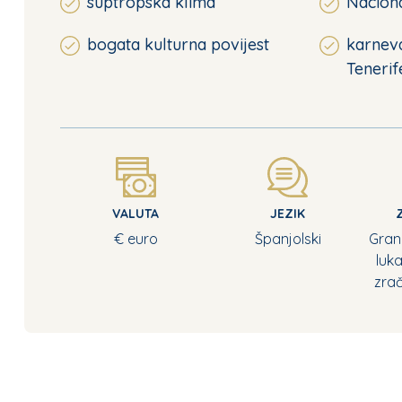
suptropska klima
Naciona
bogata kulturna povijest
karneva
Tenerif
VALUTA
JEZIK
€ euro
Španjolski
Gran
luk
zrač