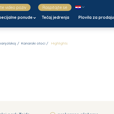
jte video poziv
Raspitajte se
pecijalne ponude
Tečaj jedrenja
Plovila za prodaj
Španjolskoj
Kanarski otoci
Highlights