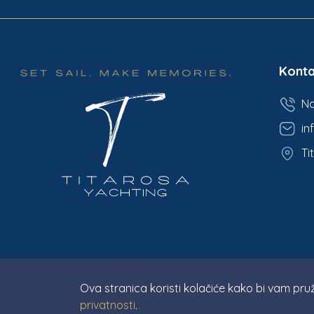
Konta
Na
in
Ti
Ova stranica koristi kolačiće kako bi vam pruž
privatnosti
.
© Titarosa 2026 All rights reserved