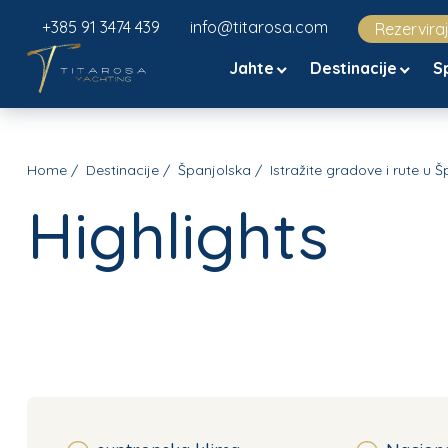
+385 91 3474 439
info@titarosa.com
Rezervira
Jahte
Destinacije
S
Home
Destinacije
Španjolska
Istražite gradove i rute u 
Highlights