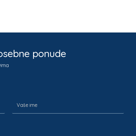
 posebne ponude
vima