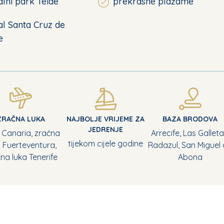
lni park Teide
prekrasne plažame
l Santa Cruz de
e
ZRAČNA LUKA
NAJBOLJE VRIJEME ZA
BAZA BRODOVA
JEDRENJE
 Canaria, zračna
Arrecife, Las Galleta
tijekom cijele godine
a Fuerteventura,
Radazul, San Miguel
na luka Tenerife
Abona