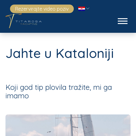
Rezervirajte video poziv
Jahte u Kataloniji
Koji god tip plovila tražite, mi ga
imamo