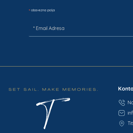
*
obavezna polja
Konta
Na
in
Ti