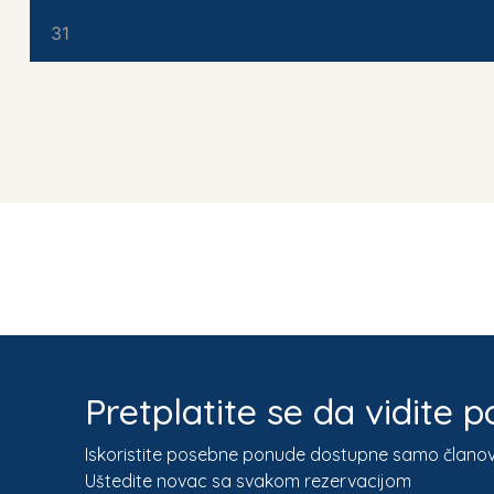
31
Pretplatite se da vidite
Iskoristite posebne ponude dostupne samo člano
Uštedite novac sa svakom rezervacijom