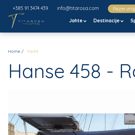
+385 91 3474 439
info@titarosa.com
Rezervira
Jahte
Destinacije
S
Home
Yacht
Hanse 458 - R