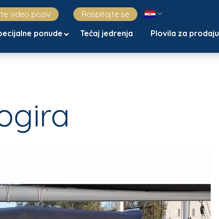
jte video poziv
Raspitajte se
pecijalne ponude
Tečaj jedrenja
Plovila za prodaj
ogira