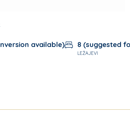
2
onversion available)
8 (suggested fo
LEŽAJEVI