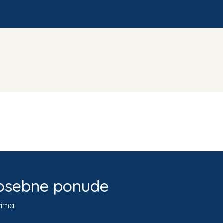
 posebne ponude
vima