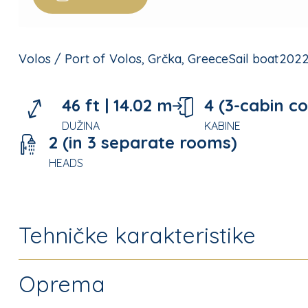
Volos / Port of Volos, Grčka, Greece
Sail boat
202
46 ft |
14.02 m
4 (3-cabin c
DUŽINA
KABINE
2 (in 3 separate rooms)
HEADS
Tehničke karakteristike
Oprema