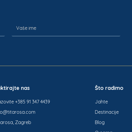
ktirajte nas
Što radimo
zovite +385 91 347 4439
Jahte
fo@titarosa.com
Destinacije
tarosa, Zagreb
Blog