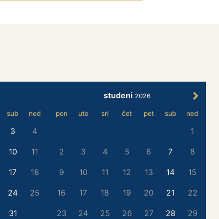
studeni
2026
sub
ned
pon
uto
sri
čet
pet
sub
ned
3
4
1
10
11
2
3
4
5
6
7
8
17
18
9
10
11
12
13
14
15
24
25
16
17
18
19
20
21
22
31
23
24
25
26
27
28
29