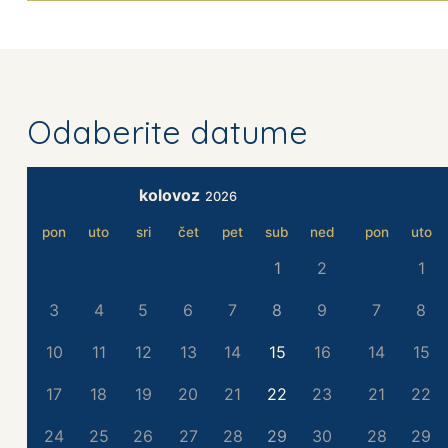
Odaberite datume
kolovoz
2026
pon
uto
sri
čet
pet
sub
ned
pon
uto
1
2
1
3
4
5
6
7
8
9
7
8
10
11
12
13
14
15
16
14
15
17
18
19
20
21
22
23
21
22
24
25
26
27
28
29
30
28
29