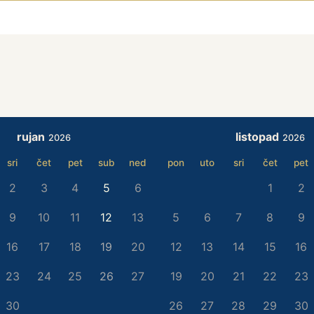
rujan
listopad
2026
2026
sri
čet
pet
sub
ned
pon
uto
sri
čet
pet
2
3
4
5
6
1
2
9
10
11
12
13
5
6
7
8
9
16
17
18
19
20
12
13
14
15
16
23
24
25
26
27
19
20
21
22
23
30
26
27
28
29
30