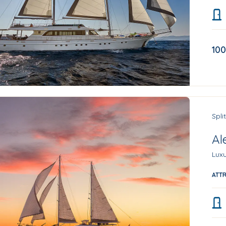
100
Spli
Al
Luxu
ATT