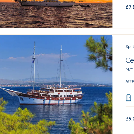
67.
Spli
Ce
M/Y
ATT
39.