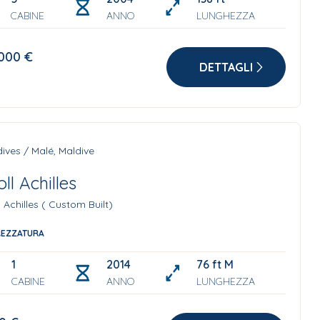
CABINE
ANNO
LUNGHEZZA
.000 €
DETTAGLI
ives / Malé, Maldive
oll Achilles
l Achilles ( Custom Built)
REZZATURA
1
2014
76 ft M
CABINE
ANNO
LUNGHEZZA