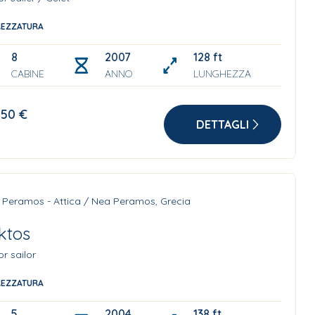
REZZATURA
8
2007
128 ft
CABINE
ANNO
LUNGHEZZA
150 €
DETTAGLI
 Peramos - Attica / Nea Peramos, Grecia
ktos
r sailor
REZZATURA
5
2004 Refit 2025
138 ft