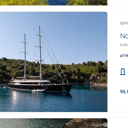
Spli
No
Luxu
ATT
96.