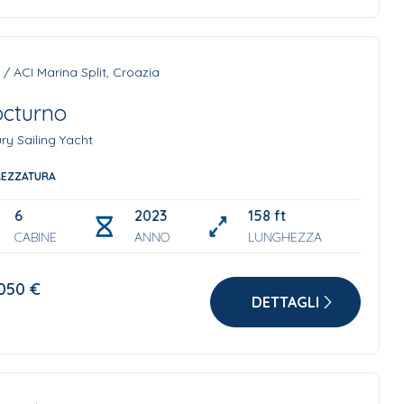
t / ACI Marina Split, Croazia
cturno
ry Sailing Yacht
REZZATURA
6
2023
158 ft
CABINE
ANNO
LUNGHEZZA
050 €
DETTAGLI