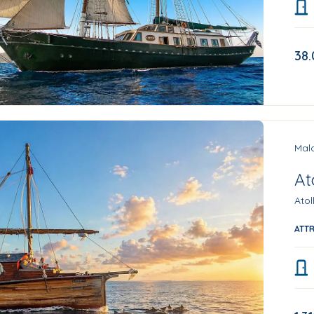
38
Mald
At
Atol
ATT