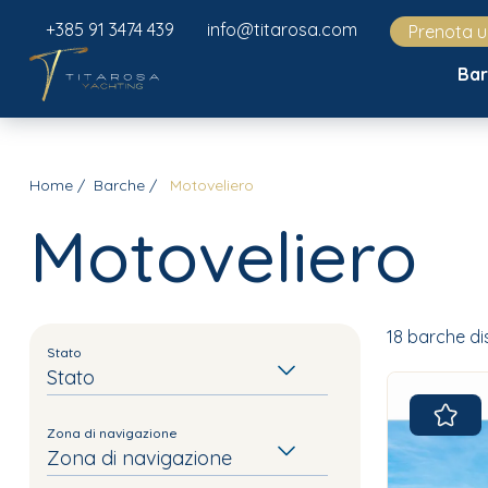
+385 91 3474 439
info@titarosa.com
Prenota 
Ba
Home
Barche
Motoveliero
Motoveliero
18 barche dis
Stato
Stato
Zona di navigazione
Zona di navigazione