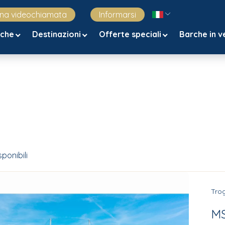
una videochiamata
Informarsi
rche
Destinazioni
Offerte speciali
Barche in v
ponibili
Trog
MS