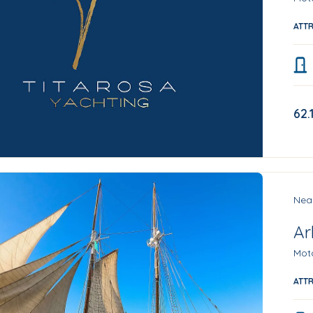
ATT
62.
Nea
Ar
Moto
ATT