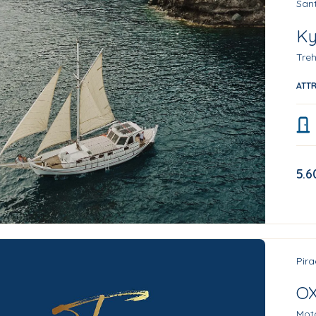
Sant
Ky
Treh
ATT
5.6
Pira
O
Moto