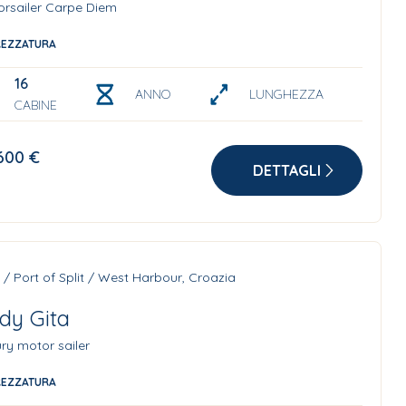
orsailer Carpe Diem
REZZATURA
16
ANNO
LUNGHEZZA
CABINE
600 €
DETTAGLI
t / Port of Split / West Harbour, Croazia
dy Gita
ry motor sailer
REZZATURA