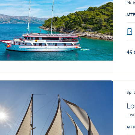
Mot
ATT
49.
Spli
La
Luxu
ATT