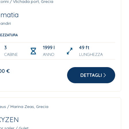
orini / Vlichada port, Grecia
matia
andiri
REZZATURA
3
1999 Refit: 2023
49 ft
CABINE
ANNO
LUNGHEZZA
00 €
DETTAGLI
eus / Marina Zeas, Grecia
XYZEN
r sailer / Gulet