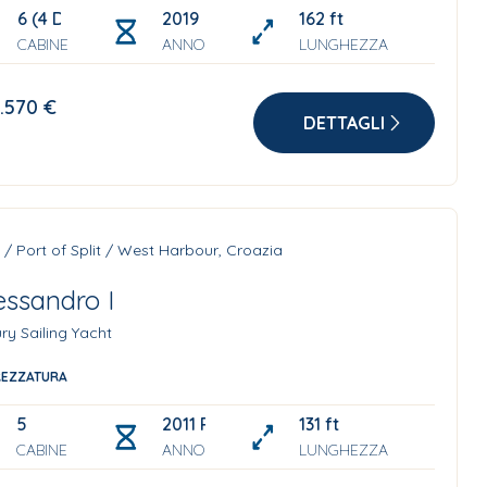
6 (4 Double Cabins, 2 Twin (Convertible) Cabins) + crew
2019
162 ft
CABINE
ANNO
LUNGHEZZA
.570 €
DETTAGLI
t / Port of Split / West Harbour, Croazia
essandro I
ry Sailing Yacht
REZZATURA
5
2011 Refit: 2019
131 ft
CABINE
ANNO
LUNGHEZZA