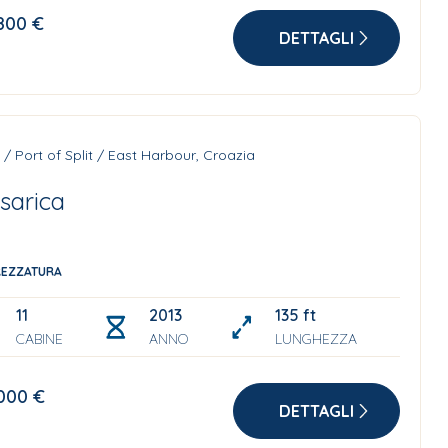
800 €
DETTAGLI
t / Port of Split / East Harbour, Croazia
sarica
REZZATURA
11
2013
135 ft
CABINE
ANNO
LUNGHEZZA
000 €
DETTAGLI