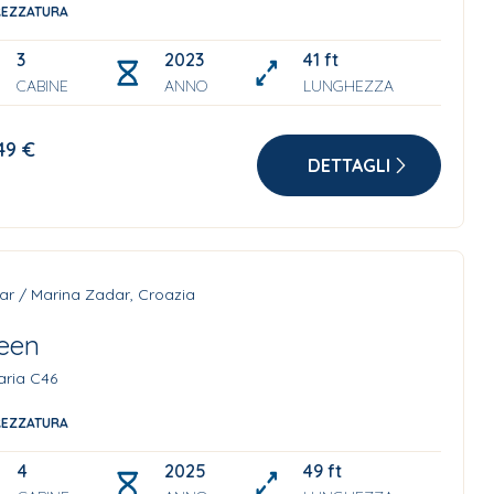
REZZATURA
3
2023 with solar panels
41 ft
CABINE
ANNO
LUNGHEZZA
49 €
DETTAGLI
ar / Marina Zadar, Croazia
leen
aria C46
REZZATURA
4
2025
49 ft