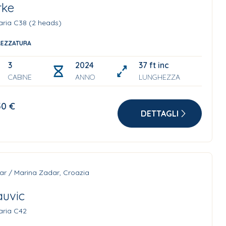
rke
aria C38 (2 heads)
REZZATURA
3
2024
37 ft incl. bowsprit
CABINE
ANNO
LUNGHEZZA
50 €
DETTAGLI
ar / Marina Zadar, Croazia
uvic
aria C42