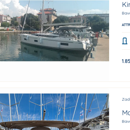
Ki
Bav
ATT
1.8
Zad
Ma
Bav