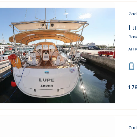
Zad
Lu
Bava
ATT
1.7
Zad