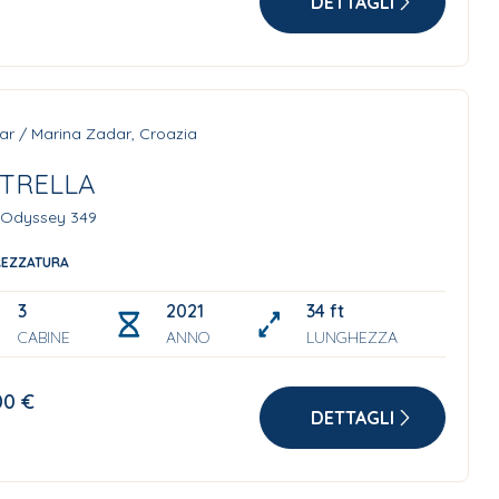
DETTAGLI
ar / Marina Zadar, Croazia
STRELLA
 Odyssey 349
REZZATURA
3
2021
34 ft
CABINE
ANNO
LUNGHEZZA
00 €
DETTAGLI