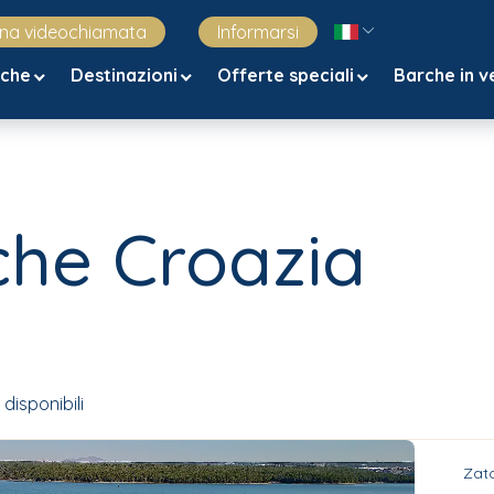
una videochiamata
Informarsi
rche
Destinazioni
Offerte speciali
Barche in v
che Croazia
disponibili
Zato