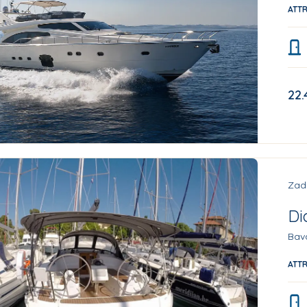
ATT
22.
Zad
Di
Bava
ATT