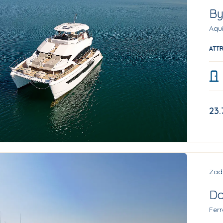
By
Aqui
ATT
23.
Zad
Do
Ferr