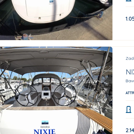
1.0
Zad
NI
Bava
ATT
2.1