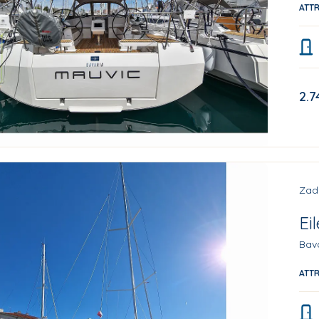
ATT
2.7
Zad
Ei
Bav
ATT