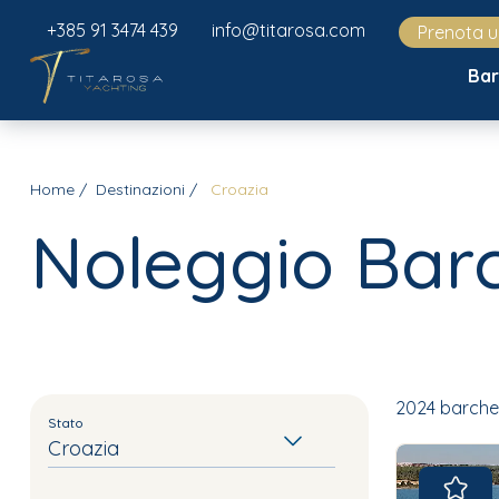
+385 91 3474 439
info@titarosa.com
Prenota 
Ba
Home
Destinazioni
Croazia
Noleggio Bar
2024 barche 
Stato
Croazia