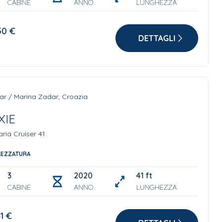
CABINE
ANNO
LUNGHEZZA
50 €
DETTAGLI
ar / Marina Zadar, Croazia
XIE
ria Cruiser 41
REZZATURA
3
2020 with solar panels
41 ft
CABINE
ANNO
LUNGHEZZA
41 €