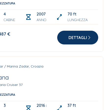
REZZATURA
4
2007 Refit 2024
70 ft
CABINE
ANNO
LUNGHEZZA
487 €
DETTAGLI
ar / Marina Zadar, Croazia
ana
ria Cruiser 37
REZZATURA
3
2016 sails 2021
37 ft