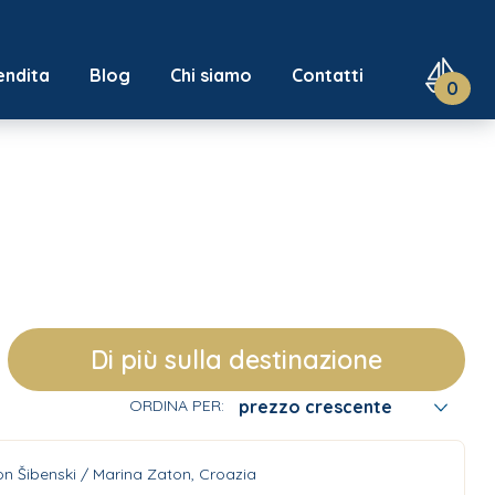
endita
Blog
Chi siamo
Contatti
0
Di più sulla destinazione
prezzo crescente
ORDINA PER:
n Šibenski / Marina Zaton, Croazia