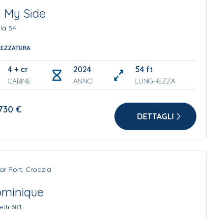
 My Side
la 54
REZZATURA
4 + crew
2024
54 ft
CABINE
ANNO
LUNGHEZZA
730 €
DETTAGLI
ar Port, Croazia
minique
etti 681