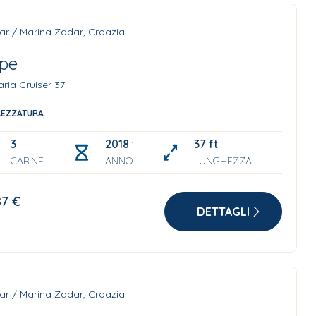
ar / Marina Zadar, Croazia
pe
ria Cruiser 37
REZZATURA
3
2018 with solar panels
37 ft
CABINE
ANNO
LUNGHEZZA
87 €
DETTAGLI
ar / Marina Zadar, Croazia