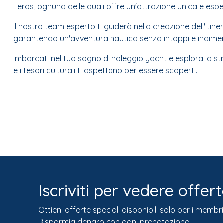
Leros, ognuna delle quali offre un'attrazione unica e esper
Il nostro team esperto ti guiderà nella creazione dell'itine
garantendo un'avventura nautica senza intoppi e indiment
Imbarcati nel tuo sogno di noleggio yacht e esplora la st
e i tesori culturali ti aspettano per essere scoperti.
Iscriviti per vedere offert
Ottieni offerte speciali disponibili solo per i membri
Risparmia denaro con ogni prenotazione