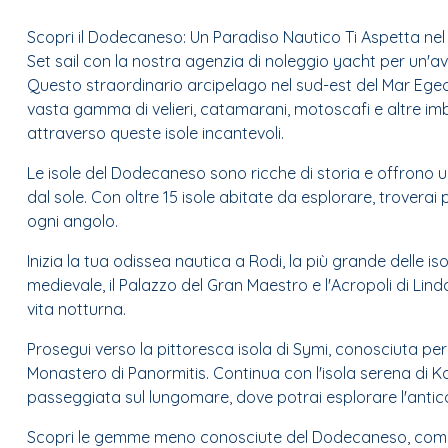
Scopri il Dodecaneso: Un Paradiso Nautico Ti Aspetta nel
Set sail con la nostra agenzia di noleggio yacht per un'a
Questo straordinario arcipelago nel sud-est del Mar Egeo 
vasta gamma di velieri, catamarani, motoscafi e altre imba
attraverso queste isole incantevoli.
Le isole del Dodecaneso sono ricche di storia e offrono u
dal sole. Con oltre 15 isole abitate da esplorare, troverai
ogni angolo.
Inizia la tua odissea nautica a Rodi, la più grande delle
medievale, il Palazzo del Gran Maestro e l'Acropoli di Lindos
vita notturna.
Prosegui verso la pittoresca isola di Symi, conosciuta per 
Monastero di Panormitis. Continua con l'isola serena di K
passeggiata sul lungomare, dove potrai esplorare l'antico 
Scopri le gemme meno conosciute del Dodecaneso, come l'is