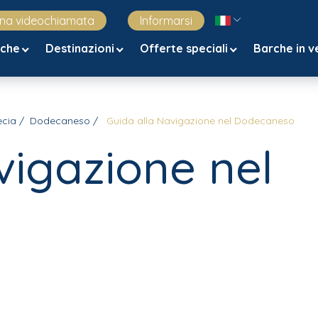
una videochiamata
Informarsi
rche
Destinazioni
Offerte speciali
Barche in v
ecia
Dodecaneso
Guida alla Navigazione nel Dodecaneso
vigazione nel