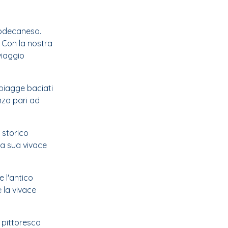
 Dodecaneso.
 Con la nostra
viaggio
spiagge baciati
enza pari ad
 storico
lla sua vivace
e l'antico
 la vivace
 pittoresca