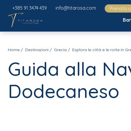
+385 91 3474 439
info@titarosa.com
Prenota 
Ba
Home
Destinazioni
Grecia
Esplora le città e le rotte in Gr
Guida alla Na
Dodecaneso