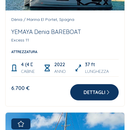
Dènia / Marina El Portet, Spagna
YEMAYA Denia BAREBOAT
Excess 11
ATTREZZATURA
4 (4 Double+ 2 berths in the bow for Skipper and s
2022
37 ft
CABINE
ANNO
LUNGHEZZA
6.700 €
DETTAGLI