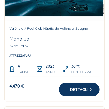
València / Real Club Nàutic de València, Spagna
Manalua
Aventura 37
ATTREZZATURA
4
2023
36 ft
CABINE
ANNO
LUNGHEZZA
4.470 €
DETTAGLI