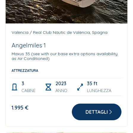
València / Real Club Nàutic de València, Spagna
Angelmiles 1
Maxus 35 (see with our base extra options availability
as Air Conditioned)
ATTREZZATURA
3
2023
35 ft
CABINE
ANNO
LUNGHEZZA
1.995 €
DETTAGLI