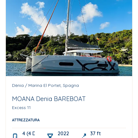
Dènia / Marina El Portet, Spagna
MOANA Denia BAREBOAT
Excess 11
ATTREZZATURA
4 (4 Double+ 2 berths in the bow for Skipper and s
2022
37 ft