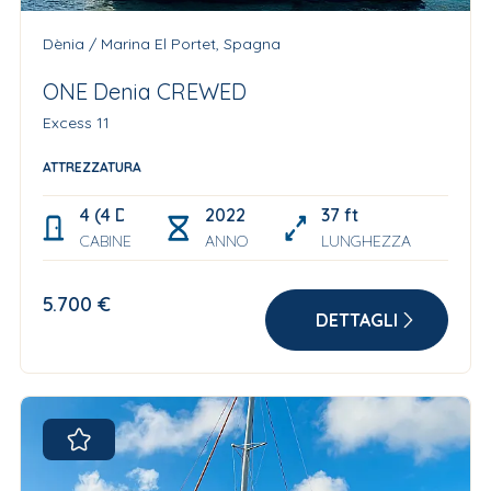
Dènia / Marina El Portet, Spagna
ONE Denia CREWED
Excess 11
ATTREZZATURA
4 (4 Double+ 2 berths in the bow for Skipper and s
2022
37 ft
CABINE
ANNO
LUNGHEZZA
5.700 €
DETTAGLI