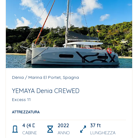
Dènia / Marina El Portet, Spagna
YEMAYA Denia CREWED
Excess 11
ATTREZZATURA
4 (4 Double+ 2 berths in the bow for Skipper and s
2022
37 ft
CABINE
ANNO
LUNGHEZZA