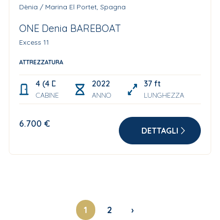
Dènia / Marina El Portet, Spagna
ONE Denia BAREBOAT
Excess 11
ATTREZZATURA
4 (4 Double+ 2 berths in the bow for Skipper and s
2022
37 ft
CABINE
ANNO
LUNGHEZZA
6.700 €
DETTAGLI
1
2
›