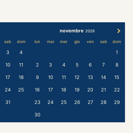
novembre
2026
sab
dom
lun
mar
mer
gio
ven
sab
dom
3
4
1
10
11
2
3
4
5
6
7
8
17
18
9
10
11
12
13
14
15
24
25
16
17
18
19
20
21
22
31
23
24
25
26
27
28
29
30