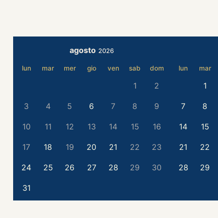
agosto
2026
lun
mar
mer
gio
ven
sab
dom
lun
mar
1
2
1
3
4
5
6
7
8
9
7
8
10
11
12
13
14
15
16
14
15
17
18
19
20
21
22
23
21
22
24
25
26
27
28
29
30
28
29
31