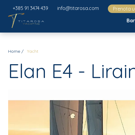
+385 91 3474 439
info@titarosa.com
Prenota 
Ba
Home
Yacht
Elan E4 - Lirai