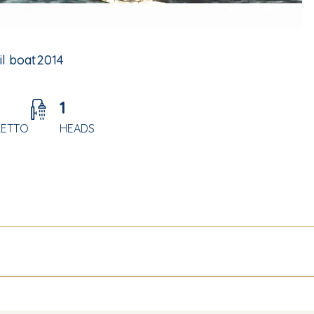
il boat
2014
1
LETTO
HEADS