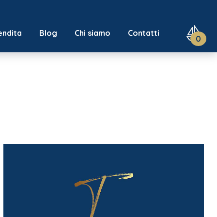
endita
Blog
Chi siamo
Contatti
0