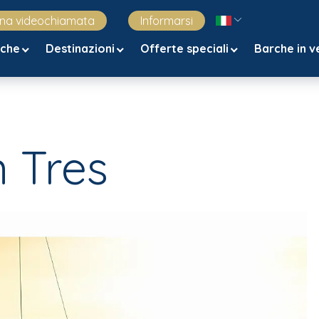
una videochiamata
Informarsi
rche
Destinazioni
Offerte speciali
Barche in v
n Tres