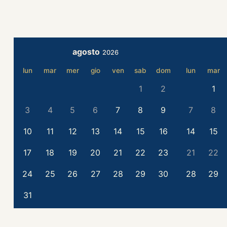
agosto
2026
lun
mar
mer
gio
ven
sab
dom
lun
mar
1
2
1
3
4
5
6
7
8
9
7
8
10
11
12
13
14
15
16
14
15
17
18
19
20
21
22
23
21
22
24
25
26
27
28
29
30
28
29
31