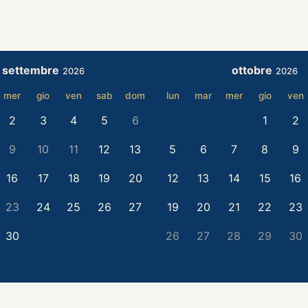
settembre
ottobre
2026
2026
mer
gio
ven
sab
dom
lun
mar
mer
gio
ven
2
3
4
5
6
1
2
9
10
11
12
13
5
6
7
8
9
16
17
18
19
20
12
13
14
15
16
23
24
25
26
27
19
20
21
22
23
30
26
27
28
29
30