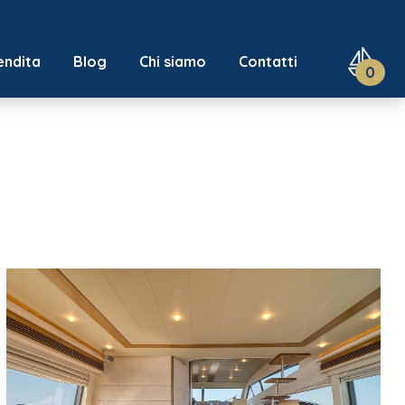
endita
Blog
Chi siamo
Contatti
0