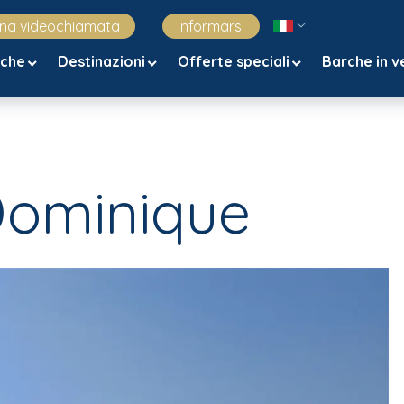
una videochiamata
Informarsi
rche
Destinazioni
Offerte speciali
Barche in v
 Dominique