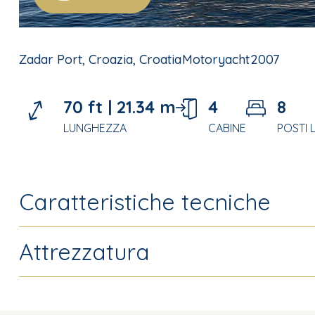
Zadar Port, Croazia, Croatia
Motoryacht
2007
70 ft |
21.34 m
4
8
LUNGHEZZA
CABINE
POSTI 
Caratteristiche tecniche
Attrezzatura