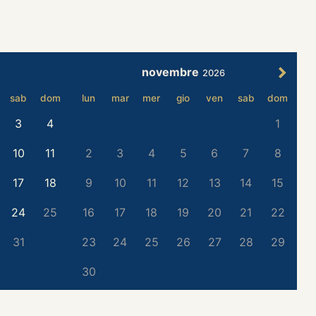
novembre
2026
sab
dom
lun
mar
mer
gio
ven
sab
dom
3
4
1
10
11
2
3
4
5
6
7
8
17
18
9
10
11
12
13
14
15
24
25
16
17
18
19
20
21
22
31
23
24
25
26
27
28
29
30