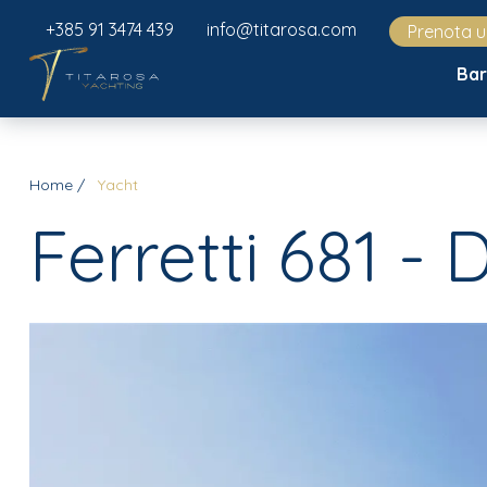
+385 91 3474 439
info@titarosa.com
Prenota 
Ba
Home
Yacht
Ferretti 681 -