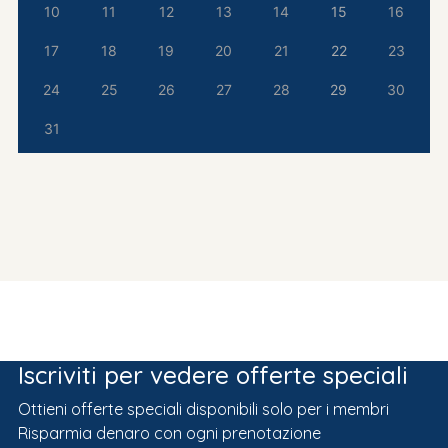
10
11
12
13
14
15
16
17
18
19
20
21
22
23
24
25
26
27
28
29
30
31
Iscriviti per vedere offerte speciali
Ottieni offerte speciali disponibili solo per i membri
Risparmia denaro con ogni prenotazione