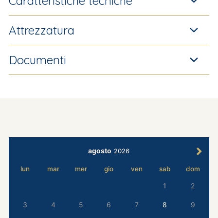
Caratteristiche tecniche
Attrezzatura
Documenti
agosto
2026
lun
mar
mer
gio
ven
sab
dom
1
2
3
4
5
6
7
8
9