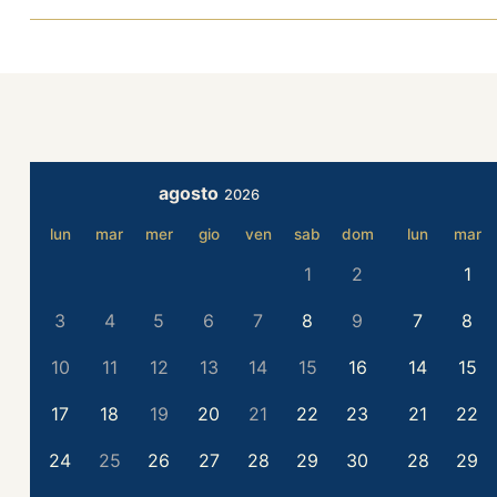
agosto
2026
lun
mar
mer
gio
ven
sab
dom
lun
mar
1
2
1
3
4
5
6
7
8
9
7
8
10
11
12
13
14
15
16
14
15
17
18
19
20
21
22
23
21
22
24
25
26
27
28
29
30
28
29