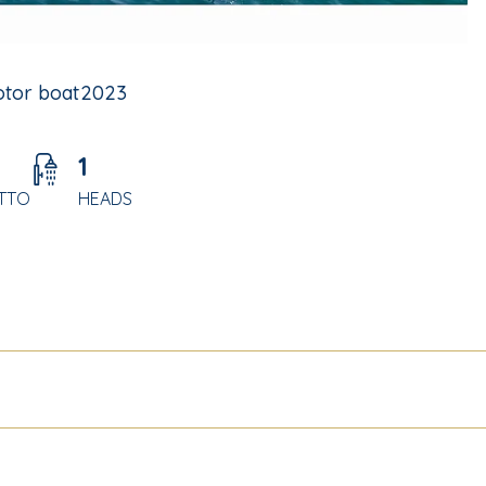
tor boat
2023
1
ETTO
HEADS