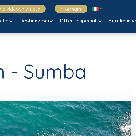
una videochiamata
Informarsi
rche
Destinazioni
Offerte speciali
Barche in v
n - Sumba