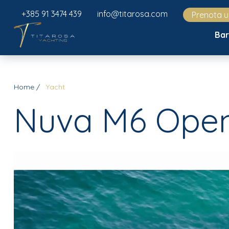
+385 91 3474 439
info@titarosa.com
Prenota 
Ba
Home
Yacht
Nuva M6 Ope