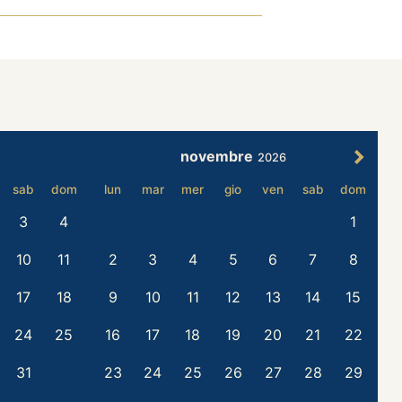
novembre
2026
sab
dom
lun
mar
mer
gio
ven
sab
dom
3
4
1
10
11
2
3
4
5
6
7
8
17
18
9
10
11
12
13
14
15
24
25
16
17
18
19
20
21
22
31
23
24
25
26
27
28
29