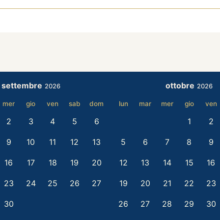
settembre
ottobre
2026
2026
mer
gio
ven
sab
dom
lun
mar
mer
gio
ven
2
3
4
5
6
1
2
9
10
11
12
13
5
6
7
8
9
16
17
18
19
20
12
13
14
15
16
23
24
25
26
27
19
20
21
22
23
30
26
27
28
29
30