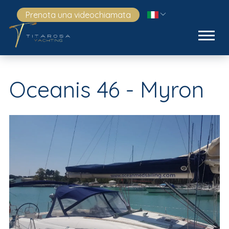
Prenota una videochiamata
Oceanis 46 - Myron