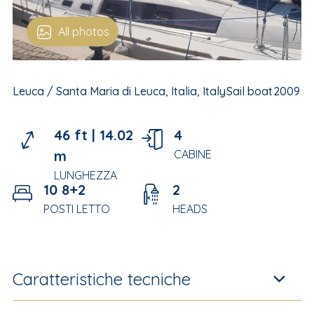
All photos
Leuca / Santa Maria di Leuca, Italia, Italy
Sail boat
2009
46 ft |
14.02
4
m
CABINE
LUNGHEZZA
10 8+2
2
POSTI LETTO
HEADS
Caratteristiche tecniche