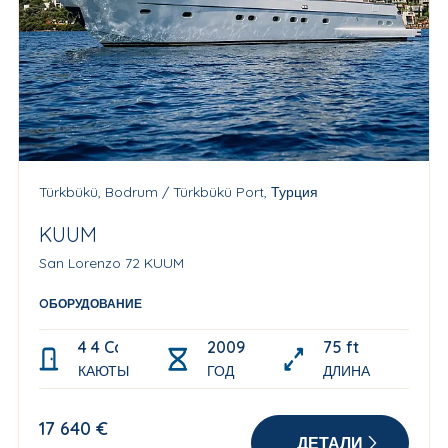
Türkbükü, Bodrum / Türkbükü Port, Турция
KUUM
San Lorenzo 72 KUUM
OБОРУДОВАНИЕ
4 4 Cabins; 1 Master, 1 Double, 1 VIP, 1 Single all en
2009
75 ft
КАЮТЫ
ГОД
ДЛИНА
17 640 €
ДЕТАЛИ